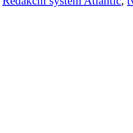
Redakční systém Atlantic
,
t